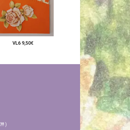
VL6 9,50€
!!
)