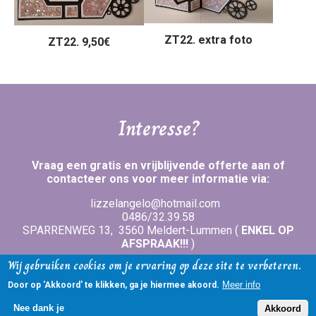
ZT22. extra foto
ZT22. 9,50€
Interesse?
Vraag een gratis en vrijblijvende offerte aan of
contacteer ons voor meer informatie via:
lizzelangelo@hotmail.com
0486/32.39.58
SPARRENWEG 13, 3560 Meldert-Lummen (
ENKEL OP
AFSPRAAK!!!
)
Wij gebruiken cookies om je ervaring op deze site te verbeteren.
BTW: BE 0847.257.188
Cookiebeleid
Meer info
Door op 'Akkoord' te klikken, ga je hiermee akoord.
Nee dank je
Akkoord